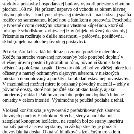
stodoly a prístavby hospodárskej budovy vytvoril priestor s obytnou
plochou 168 m². Na prízemí napravo od vchodu sa okrem hlavnej
obytnej plochy – kuchyne, obývacej miestnosti – nachádza aj spálňa
rodičov so samostatnou kúpeľnou a šatníkom a pracovňa. Poschodie
je tvorené dvomi detskými izbami s vlastnou kúpeľnou, ktoré sú
prístupné schodiskom z obývacej izby (objekt vložený do stodoly).
Prízemie sa rozširuje o ďalšie miestnosti – práčovňa, posilňovňa,
sklad (objekt na ploche pôvodnej prístavby).
Pri rekonštrukcii sa kládol dôraz na znovu použitie materiálov.
Keďže na streche vstavanej novostavby bolo potrebné doplniť v
strešnej úrovni poistnú hydrofóbnu fóliu, pôvodná škridla bola
očistená a položená naspäť. Drevený obklad bol vo väčšej miere len
očistený a natretý ochranným olejovým náterom, v niektorých
miestach demontovaný a použitý ako obklad vstavanej novostavby.
V maximálnej možnej miere je priznaný pôvodný materiál – tehly a
pôvodné dosky, ktoré boli použité ako obklad fasády, aj ako
interiérový obklad. Palubovú podlahu príjemne dopĺňajú hlinené
omietky v celom interiéri. Výnimočne je použitá podlaha z tehál.
Vložená konštrukcia je vytvorená z prefabrikovaných slameno-
drevných panelov Ekokokon. Strecha, steny a podlaha boli
zateplené konopnou izoláciou, na stenách bol zo strany interiéru
použitý panel z lisovanej slamy, na záklop strechy je použitá
drevovláknitá doska. Okná sú hliníkové s izolačným trojsklom.