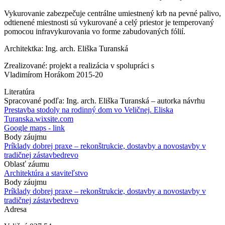
Vykurovanie zabezpečuje centrálne umiestnený krb na pevné palivo,
odtienené miestnosti sú vykurované a celý priestor je temperovaný
pomocou infravykurovania vo forme zabudovaných fólií.
Architektka: Ing. arch. Eliška Turanská
Zrealizované: projekt a realizácia v spolupráci s
Vladimírom Horákom 2015-20
Literatúra
Spracované podľa: Ing. arch. Eliška Turanská – autorka návrhu
Prestavba stodoly na rodinný dom vo Veličnej. Eliska
Turanska.wixsite.com
Google maps - link
Body záujmu
Príklady dobrej praxe – rekonštrukcie, dostavby a novostavby v
tradičnej zástavbe
drevo
Oblasť záumu
Architektúra a staviteľstvo
Body záujmu
Príklady dobrej praxe – rekonštrukcie, dostavby a novostavby v
tradičnej zástavbe
drevo
Adresa