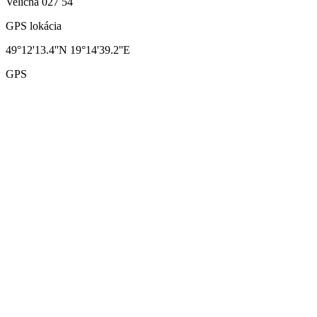
Veličná 027 54
GPS lokácia
49°12'13.4''N 19°14'39.2''E
GPS