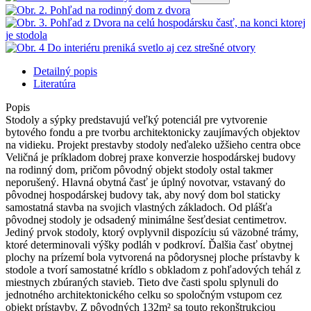
Detailný popis
Literatúra
Popis
Stodoly a sýpky predstavujú veľký potenciál pre vytvorenie
bytového fondu a pre tvorbu architektonicky zaujímavých objektov
na vidieku. Projekt prestavby stodoly neďaleko užšieho centra obce
Veličná je príkladom dobrej praxe konverzie hospodárskej budovy
na rodinný dom, pričom pôvodný objekt stodoly ostal takmer
neporušený. Hlavná obytná časť je úplný novotvar, vstavaný do
pôvodnej hospodárskej budovy tak, aby nový dom bol staticky
samostatná stavba na svojich vlastných základoch. Od plášťa
pôvodnej stodoly je odsadený minimálne šesťdesiat centimetrov.
Jediný prvok stodoly, ktorý ovplyvnil dispozíciu sú väzobné trámy,
ktoré determinovali výšky podláh v podkroví. Ďalšia časť obytnej
plochy na prízemí bola vytvorená na pôdorysnej ploche prístavby k
stodole a tvorí samostatné krídlo s obkladom z pohľadových tehál z
miestnych zbúraných stavieb. Tieto dve časti spolu splynuli do
jednotného architektonického celku so spoločným vstupom cez
objekt prístavby. Z pôvodných 132m² sa touto rekonštrukciou